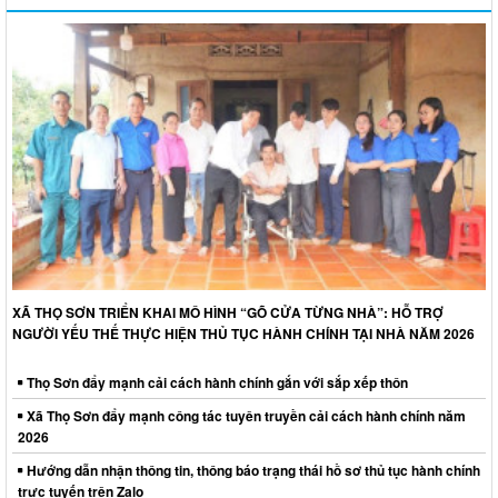
XÃ THỌ SƠN TRIỂN KHAI MÔ HÌNH “GÕ CỬA TỪNG NHÀ”: HỖ TRỢ
NGƯỜI YẾU THẾ THỰC HIỆN THỦ TỤC HÀNH CHÍNH TẠI NHÀ NĂM 2026
Thọ Sơn đẩy mạnh cải cách hành chính gắn với sắp xếp thôn
Xã Thọ Sơn đẩy mạnh công tác tuyên truyền cải cách hành chính năm
2026
Hướng dẫn nhận thông tin, thông báo trạng thái hồ sơ thủ tục hành chính
trực tuyến trên Zalo