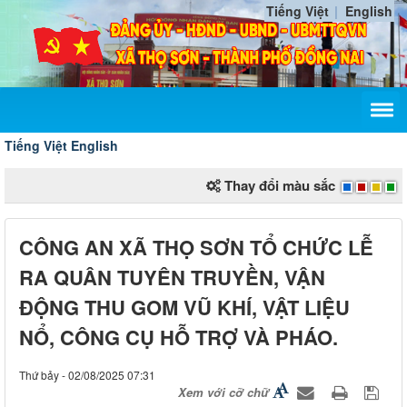
Tiếng Việt
English
Tiếng Việt
English
Thay đổi màu sắc
CÔNG AN XÃ THỌ SƠN TỔ CHỨC LỄ
RA QUÂN TUYÊN TRUYỀN, VẬN
ĐỘNG THU GOM VŨ KHÍ, VẬT LIỆU
NỔ, CÔNG CỤ HỖ TRỢ VÀ PHÁO.
Thứ bảy - 02/08/2025 07:31
Xem với cỡ chữ