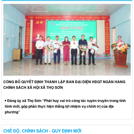
CÔNG BỐ QUYẾT ĐỊNH THÀNH LẬP BAN ĐẠI DIỆN HĐQT NGÂN HÀNG
CHÍNH SÁCH XÃ HỘI XÃ THỌ SƠN
Đảng ủy xã Thọ Sơn “Phát huy vai trò công tác tuyên truyền trong tình
hình mới, góp phần thực hiện thắng lợi nhiệm vụ chính trị của địa
phương”
CHẾ ĐỘ, CHÍNH SÁCH - QUY ĐỊNH MỚI