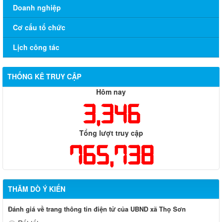
Doanh nghiệp
Cơ cấu tổ chức
Lịch công tác
THỐNG KÊ TRUY CẬP
Hôm nay
3,346
Tổng lượt truy cập
765,738
THĂM DÒ Ý KIẾN
Đánh giá về trang thông tin điện tử của UBND xã Thọ Sơn