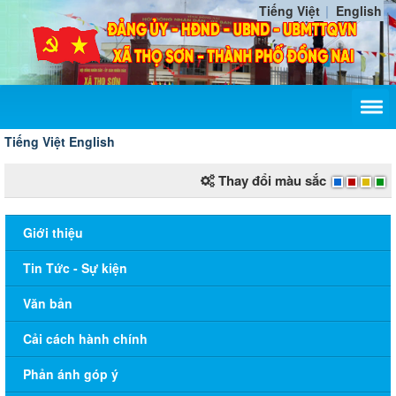
Tiếng Việt
English
Tiếng Việt
English
Thay đổi màu sắc
Giới thiệu
Tin Tức - Sự kiện
Văn bản
Cải cách hành chính
Phản ánh góp ý