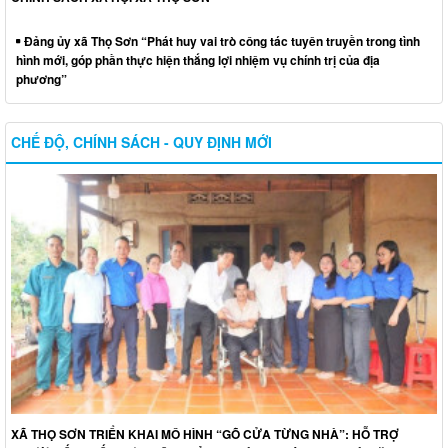
Đảng ủy xã Thọ Sơn “Phát huy vai trò công tác tuyên truyền trong tình
hình mới, góp phần thực hiện thắng lợi nhiệm vụ chính trị của địa
phương”
CHẾ ĐỘ, CHÍNH SÁCH - QUY ĐỊNH MỚI
XÃ THỌ SƠN TRIỂN KHAI MÔ HÌNH “GÕ CỬA TỪNG NHÀ”: HỖ TRỢ