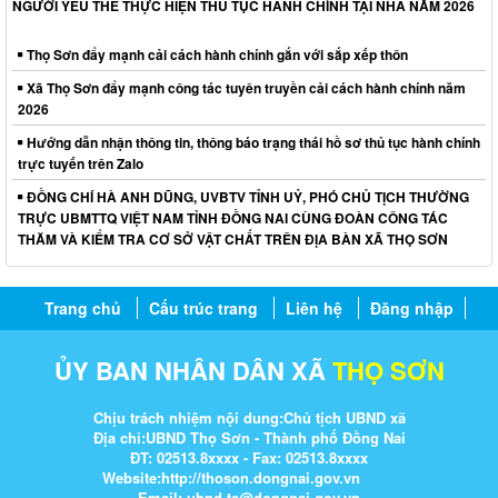
NGƯỜI YẾU THẾ THỰC HIỆN THỦ TỤC HÀNH CHÍNH TẠI NHÀ NĂM 2026
Thọ Sơn đẩy mạnh cải cách hành chính gắn với sắp xếp thôn
Xã Thọ Sơn đẩy mạnh công tác tuyên truyền cải cách hành chính năm
2026
Hướng dẫn nhận thông tin, thông báo trạng thái hồ sơ thủ tục hành chính
trực tuyến trên Zalo
ĐỒNG CHÍ HÀ ANH DŨNG, UVBTV TỈNH UỶ, PHÓ CHỦ TỊCH THƯỜNG
TRỰC UBMTTQ VIỆT NAM TỈNH ĐỒNG NAI CÙNG ĐOÀN CÔNG TÁC
THĂM VÀ KIỂM TRA CƠ SỞ VẬT CHẤT TRÊN ĐỊA BÀN XÃ THỌ SƠN
Trang chủ
Cấu trúc trang
Liên hệ
Đăng nhập
ỦY BAN NHÂN DÂN XÃ
THỌ SƠN
Chịu trách nhiệm nội dung:Chủ tịch UBND xã
Địa chỉ:UBND Thọ Sơn - Thành phố Đồng Nai
ĐT: 02513.8xxxx - Fax: 02513.8xxxx
Website:http://thoson.dongnai.gov.vn
Email: ubnd-ts@dongnai.gov.vn​