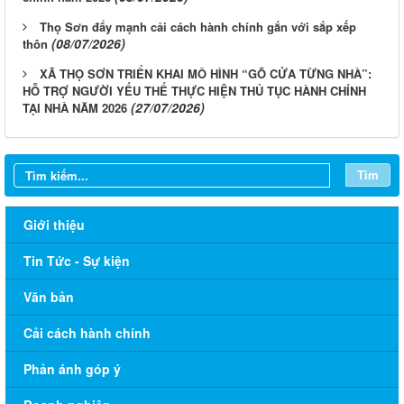
Thọ Sơn đẩy mạnh cải cách hành chính gắn với sắp xếp
(08/07/2026)
thôn
XÃ THỌ SƠN TRIỂN KHAI MÔ HÌNH “GÕ CỬA TỪNG NHÀ”:
HỖ TRỢ NGƯỜI YẾU THẾ THỰC HIỆN THỦ TỤC HÀNH CHÍNH
(27/07/2026)
TẠI NHÀ NĂM 2026
Tìm
Giới thiệu
Tin Tức - Sự kiện
Văn bản
Cải cách hành chính
Phản ánh góp ý