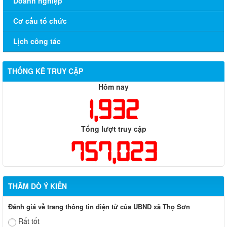
Doanh nghiệp
Cơ cấu tổ chức
Lịch công tác
THỐNG KÊ TRUY CẬP
Hôm nay
1,932
Tổng lượt truy cập
757,023
THĂM DÒ Ý KIẾN
Đánh giá về trang thông tin điện tử của UBND xã Thọ Sơn
Rất tốt