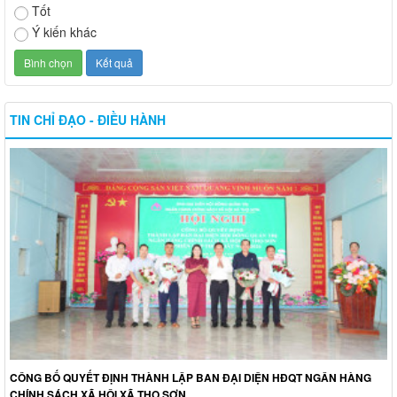
Tốt
Ý kiến khác
TIN CHỈ ĐẠO - ĐIỀU HÀNH
CÔNG BỐ QUYẾT ĐỊNH THÀNH LẬP BAN ĐẠI DIỆN HĐQT NGÂN HÀNG
CHÍNH SÁCH XÃ HỘI XÃ THỌ SƠN