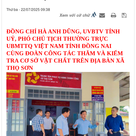
Thứ ba - 22/07/2025 09:38
Xem với cỡ chữ
ĐỒNG CHÍ HÀ ANH DŨNG, UVBTV TỈNH
UỶ, PHÓ CHỦ TỊCH THƯỜNG TRỰC
UBMTTQ VIỆT NAM TỈNH ĐỒNG NAI
CÙNG ĐOÀN CÔNG TÁC THĂM VÀ KIỂM
TRA CƠ SỞ VẬT CHẤT TRÊN ĐỊA BÀN XÃ
THỌ SƠN