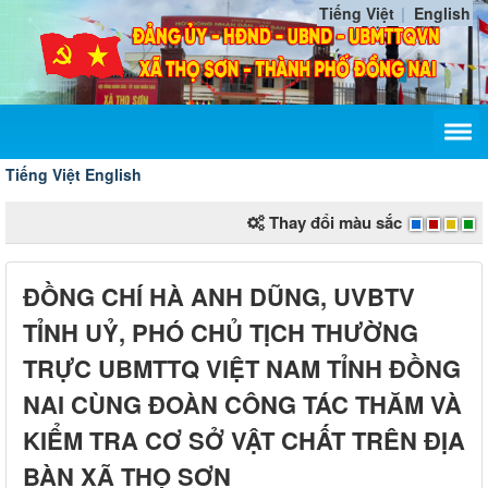
Tiếng Việt
English
Tiếng Việt
English
Thay đổi màu sắc
ĐỒNG CHÍ HÀ ANH DŨNG, UVBTV
TỈNH UỶ, PHÓ CHỦ TỊCH THƯỜNG
TRỰC UBMTTQ VIỆT NAM TỈNH ĐỒNG
NAI CÙNG ĐOÀN CÔNG TÁC THĂM VÀ
KIỂM TRA CƠ SỞ VẬT CHẤT TRÊN ĐỊA
BÀN XÃ THỌ SƠN