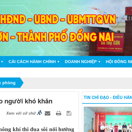
CẢI CÁCH HÀNH CHÍNH
DOANH NGHIỆP
HỘI ĐỒNG N
▼
▼
▼
ốc phòng
TIN CHỈ ĐẠO - ĐIỀU HÀ
o người khó khăn
Xem với cỡ chữ
ông khí thi đua sôi nổi hướng