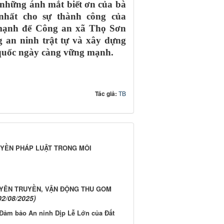
 những ánh mắt biết ơn của bà
nhất cho sự thành công của
c mạnh để Công an xã Thọ Sơn
g an ninh trật tự và xây dựng
 quốc ngày càng vững mạnh.
Tác giả:
TB
YỀN PHÁP LUẬT TRONG MÔI
UYÊN TRUYỀN, VẬN ĐỘNG THU GOM
02/08/2025)
Đảm bảo An ninh Dịp Lễ Lớn của Đất