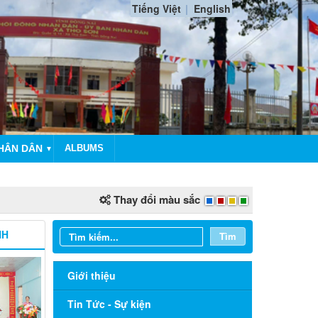
Tiếng Việt
English
HÂN DÂN
ALBUMS
▼
Thay đổi màu sắc
NH
Tìm
Giới thiệu
Tin Tức - Sự kiện