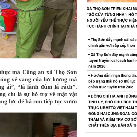
XÃ THỌ SƠN TRIỂN KHAI M
“GÕ CỬA TỪNG NHÀ”: HỖ 
NGƯỜI YẾU THẾ THỰC HIỆ
TỤC HÀNH CHÍNH TẠI NHÀ 
Thọ Sơn đẩy mạnh cải các
chính gắn với sắp xếp thôn
Xã Thọ Sơn đẩy mạnh công
tuyên truyền cải cách hành 
năm 2026
t thực mà Công an xã Thọ Sơn
Hướng dẫn nhận thông tin,
hống vẻ vang của lực lượng mà
báo trạng thái hồ sơ thủ tục
g ái”, “lá lành đùm lá rách”.
chính trực tuyến trên Zalo
g chỉ là sự hỗ trợ về mặt vật
ĐỒNG CHÍ HÀ ANH DŨNG
ộng lực để bà con tiếp tục vươn
TỈNH UỶ, PHÓ CHỦ TỊCH 
TRỰC UBMTTQ VIỆT NAM T
ĐỒNG NAI CÙNG ĐOÀN CÔ
THĂM VÀ KIỂM TRA CƠ SỞ
CHẤT TRÊN ĐỊA BÀN XÃ T