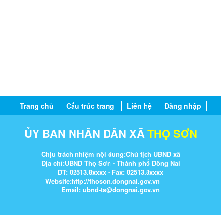
Trang chủ
Cấu trúc trang
Liên hệ
Đăng nhập
ỦY BAN NHÂN DÂN XÃ
THỌ SƠN
Chịu trách nhiệm nội dung:Chủ tịch UBND xã
Địa chỉ:UBND Thọ Sơn - Thành phố Đồng Nai
ĐT: 02513.8xxxx - Fax: 02513.8xxxx
Website:http://thoson.dongnai.gov.vn
Email: ubnd-ts@dongnai.gov.vn​