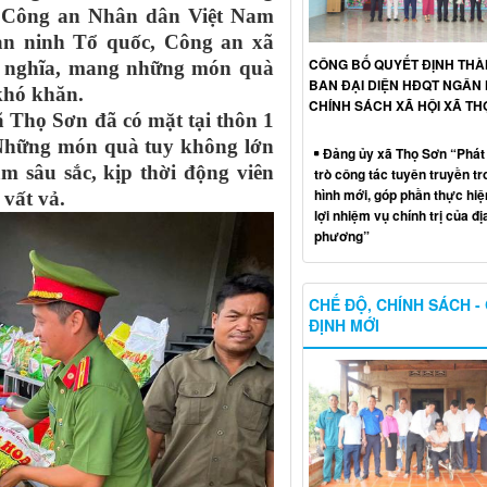
g Công an Nhân dân Việt Nam
an ninh Tổ quốc, Công an xã
CÔNG BỐ QUYẾT ĐỊNH THÀ
ý nghĩa, mang những món quà
BAN ĐẠI DIỆN HĐQT NGÂN
khó khăn.
CHÍNH SÁCH XÃ HỘI XÃ TH
ã Thọ Sơn đã có mặt tại thôn 1
 Những món quà tuy không lớn
Đảng ủy xã Thọ Sơn “Phát 
m sâu sắc, kịp thời động viên
trò công tác tuyên truyền tr
hình mới, góp phần thực hiệ
 vất vả.
lợi nhiệm vụ chính trị của đị
phương”
CHẾ ĐỘ, CHÍNH SÁCH -
ĐỊNH MỚI