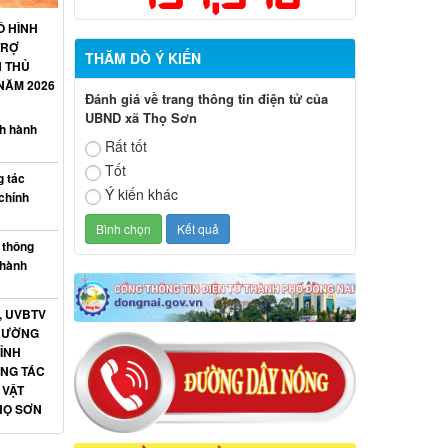
Ô HÌNH
TRỢ
THĂM DÒ Ý KIẾN
N THỦ
NĂM 2026
Đánh giá về trang thông tin điện tử của
UBND xã Thọ Sơn
h hành
Rất tốt
Tốt
 tác
Ý kiến khác
chính
 thông
 hành
, UVBTV
THƯỜNG
ỈNH
NG TÁC
 VẬT
HỌ SƠN