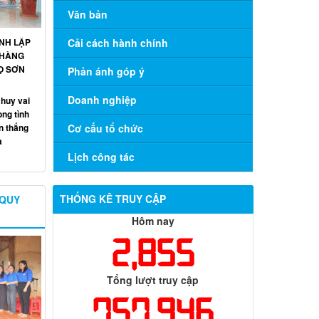
Văn bản
NH LẬP
Cải cách hành chính
 HÀNG
Ọ SƠN
Phản ánh góp ý
Doanh nghiệp
huy vai
ong tình
n thắng
Cơ cấu tổ chức
a
Lịch công tác
THỐNG KÊ TRUY CẬP
 QUY
Hôm nay
2,855
Tổng lượt truy cập
757,946