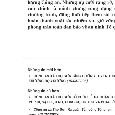
lượng Công an. Những nụ cười rạng rỡ,
con chính là minh chứng sống động 
chương trình, đồng thời tiếp thêm sứ
hoàn thành xuất sắc nhiệm vụ, giữ vữn
phong trào toàn dân bảo vệ an ninh Tổ
Những tin mới hơn
CÔNG AN XÃ THỌ SƠN TĂNG CƯỜNG TUYÊN TRU
(19/05/2026)
TRƯỜNG HỌC ĐƯỜNG
Những tin cũ hơn
CÔNG AN XÃ THỌ SƠN TỔ CHỨC LỄ RA QUÂN T
(
VŨ KHÍ, VẬT LIỆU NỔ, CÔNG CỤ HỖ TRỢ VÀ PHÁO.
Công an xã Thọ Sơn Ra quân Tấn công Tội phạm, 
(31/07/2025)
nước