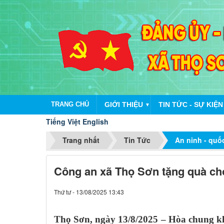
TRANG CHỦ
GIỚI THIỆU
TIN TỨC - SỰ KIỆN
▼
Tiếng Việt
English
Trang nhất
Tin Tức
An ninh - qu
Công an xã Thọ Sơn tặng quà ch
Thứ tư - 13/08/2025 13:43
Thọ Sơn, ngày 13/8/2025 – Hòa chung kh