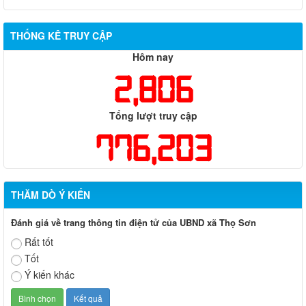
THỐNG KÊ TRUY CẬP
Hôm nay
2,806
Tổng lượt truy cập
776,203
THĂM DÒ Ý KIẾN
Đánh giá về trang thông tin điện tử của UBND xã Thọ Sơn
Rất tốt
Tốt
Ý kiến khác