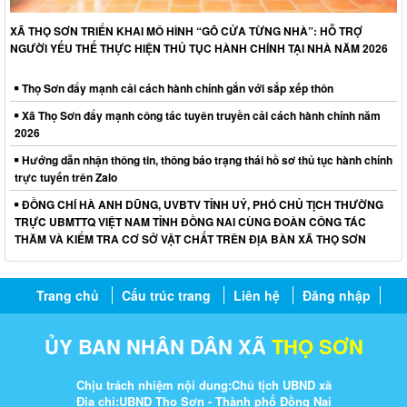
XÃ THỌ SƠN TRIỂN KHAI MÔ HÌNH “GÕ CỬA TỪNG NHÀ”: HỖ TRỢ
NGƯỜI YẾU THẾ THỰC HIỆN THỦ TỤC HÀNH CHÍNH TẠI NHÀ NĂM 2026
Thọ Sơn đẩy mạnh cải cách hành chính gắn với sắp xếp thôn
Xã Thọ Sơn đẩy mạnh công tác tuyên truyền cải cách hành chính năm
2026
Hướng dẫn nhận thông tin, thông báo trạng thái hồ sơ thủ tục hành chính
trực tuyến trên Zalo
ĐỒNG CHÍ HÀ ANH DŨNG, UVBTV TỈNH UỶ, PHÓ CHỦ TỊCH THƯỜNG
TRỰC UBMTTQ VIỆT NAM TỈNH ĐỒNG NAI CÙNG ĐOÀN CÔNG TÁC
THĂM VÀ KIỂM TRA CƠ SỞ VẬT CHẤT TRÊN ĐỊA BÀN XÃ THỌ SƠN
Trang chủ
Cấu trúc trang
Liên hệ
Đăng nhập
ỦY BAN NHÂN DÂN XÃ
THỌ SƠN
Chịu trách nhiệm nội dung:Chủ tịch UBND xã
Địa chỉ:UBND Thọ Sơn - Thành phố Đồng Nai