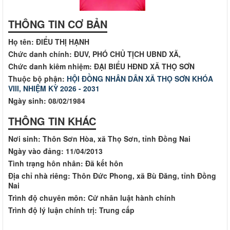
THÔNG TIN CƠ BẢN
Họ tên:
ĐIỂU THỊ HẠNH
Chức danh chính:
ĐUV, PHÓ CHỦ TỊCH UBND XÃ,
Chức danh kiêm nhiệm:
ĐẠI BIỂU HĐND XÃ THỌ SƠN
Thuộc bộ phận:
HỘI ĐỒNG NHÂN DÂN XÃ THỌ SƠN KHÓA
VIII, NHIỆM KỲ 2026 - 2031
Ngày sinh:
08/02/1984
THÔNG TIN KHÁC
Nơi sinh:
Thôn Sơn Hòa, xã Thọ Sơn, tỉnh Đồng Nai
Ngày vào đảng:
11/04/2013
Tình trạng hôn nhân:
Đã kết hôn
Địa chỉ nhà riêng:
Thôn Đức Phong, xã Bù Đăng, tỉnh Đồng
Nai
Trình độ chuyên môn:
Cử nhân luật hành chính
Trình độ lý luận chính trị:
Trung cấp