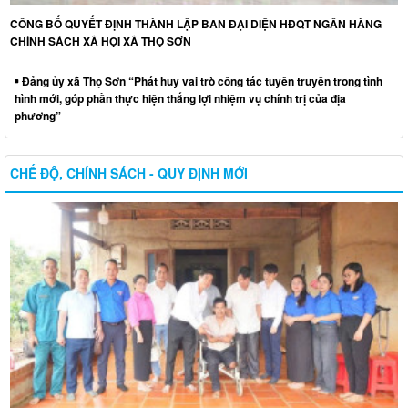
CÔNG BỐ QUYẾT ĐỊNH THÀNH LẬP BAN ĐẠI DIỆN HĐQT NGÂN HÀNG
CHÍNH SÁCH XÃ HỘI XÃ THỌ SƠN
Đảng ủy xã Thọ Sơn “Phát huy vai trò công tác tuyên truyền trong tình
hình mới, góp phần thực hiện thắng lợi nhiệm vụ chính trị của địa
phương”
CHẾ ĐỘ, CHÍNH SÁCH - QUY ĐỊNH MỚI