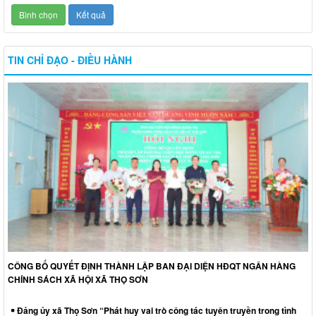
TIN CHỈ ĐẠO - ĐIỀU HÀNH
CÔNG BỐ QUYẾT ĐỊNH THÀNH LẬP BAN ĐẠI DIỆN HĐQT NGÂN HÀNG
CHÍNH SÁCH XÃ HỘI XÃ THỌ SƠN
Đảng ủy xã Thọ Sơn “Phát huy vai trò công tác tuyên truyền trong tình