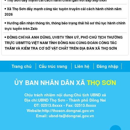
Xã Thọ Sơn đẩy mạnh công tác tuyên truyền cải cách hành chính năm
2026
Hướng dẫn nhận thông tin, thông báo trạng thái hồ sơ thủ tục hành chính
trực tuyến trên Zalo
ĐỒNG CHÍ HÀ ANH DŨNG, UVBTV TỈNH UỶ, PHÓ CHỦ TỊCH THƯỜNG
TRỰC UBMTTQ VIỆT NAM TỈNH ĐỒNG NAI CÙNG ĐOÀN CÔNG TÁC
THĂM VÀ KIỂM TRA CƠ SỞ VẬT CHẤT TRÊN ĐỊA BÀN XÃ THỌ SƠN
Trang chủ
Cấu trúc trang
Liên hệ
Đăng nhập
ỦY BAN NHÂN DÂN XÃ
THỌ SƠN
Chịu trách nhiệm nội dung:Chủ tịch UBND xã
Địa chỉ:UBND Thọ Sơn - Thành phố Đồng Nai
ĐT: 02513.8xxxx - Fax: 02513.8xxxx
Website:http://thoson.dongnai.gov.vn
Email: ubnd-ts@dongnai.gov.vn​