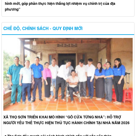
hình mới, góp phần thực hiện thắng lợi nhiệm vụ chính trị của địa
phương”
CHẾ ĐỘ, CHÍNH SÁCH - QUY ĐỊNH MỚI
XÃ THỌ SƠN TRIỂN KHAI MÔ HÌNH “GÕ CỬA TỪNG NHÀ”: HỖ TRỢ
NGƯỜI YẾU THẾ THỰC HIỆN THỦ TỤC HÀNH CHÍNH TẠI NHÀ NĂM 2026
Thọ Sơn đẩy mạnh cải cách hành chính gắn với sắp xếp thôn