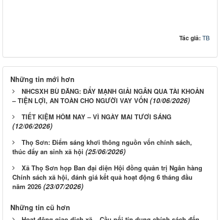
Tác giả:
TB
Những tin mới hơn
NHCSXH BÙ ĐĂNG: ĐẨY MẠNH GIẢI NGÂN QUA TÀI KHOẢN
(10/06/2026)
– TIỆN LỢI, AN TOÀN CHO NGƯỜI VAY VỐN
TIẾT KIỆM HÔM NAY – VÌ NGÀY MAI TƯƠI SÁNG
(12/06/2026)
Thọ Sơn: Điểm sáng khơi thông nguồn vốn chính sách,
(25/06/2026)
thúc đẩy an sinh xã hội
Xã Thọ Sơn họp Ban đại diện Hội đồng quản trị Ngân hàng
Chính sách xã hội, đánh giá kết quả hoạt động 6 tháng đầu
(23/07/2026)
năm 2026
Những tin cũ hơn
Hoạt động giao dịch xã – Cầu nối tín dụng chính sách đến