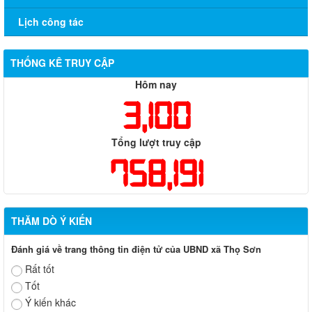
Lịch công tác
THỐNG KÊ TRUY CẬP
Hôm nay
3,100
Tổng lượt truy cập
758,191
THĂM DÒ Ý KIẾN
Đánh giá về trang thông tin điện tử của UBND xã Thọ Sơn
Rất tốt
Tốt
Ý kiến khác