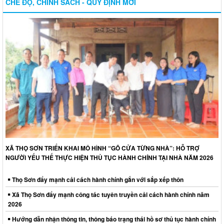
CHẾ ĐỘ, CHÍNH SÁCH - QUY ĐỊNH MỚI
XÃ THỌ SƠN TRIỂN KHAI MÔ HÌNH “GÕ CỬA TỪNG NHÀ”: HỖ TRỢ
NGƯỜI YẾU THẾ THỰC HIỆN THỦ TỤC HÀNH CHÍNH TẠI NHÀ NĂM 2026
Thọ Sơn đẩy mạnh cải cách hành chính gắn với sắp xếp thôn
Xã Thọ Sơn đẩy mạnh công tác tuyên truyền cải cách hành chính năm
2026
Hướng dẫn nhận thông tin, thông báo trạng thái hồ sơ thủ tục hành chính