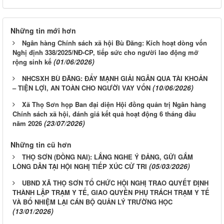
Những tin mới hơn
Ngân hàng Chính sách xã hội Bù Đăng: Kích hoạt dòng vốn
Nghị định 338/2025/NĐ-CP, tiếp sức cho người lao động mở
(01/06/2026)
rộng sinh kế
NHCSXH BÙ ĐĂNG: ĐẨY MẠNH GIẢI NGÂN QUA TÀI KHOẢN
(10/06/2026)
– TIỆN LỢI, AN TOÀN CHO NGƯỜI VAY VỐN
Xã Thọ Sơn họp Ban đại diện Hội đồng quản trị Ngân hàng
Chính sách xã hội, đánh giá kết quả hoạt động 6 tháng đầu
(23/07/2026)
năm 2026
Những tin cũ hơn
THỌ SƠN (ĐỒNG NAI): LẮNG NGHE Ý ĐẢNG, GỬI GẮM
(05/03/2026)
LÒNG DÂN TẠI HỘI NGHỊ TIẾP XÚC CỬ TRI
UBND XÃ THỌ SƠN TỔ CHỨC HỘI NGHỊ TRAO QUYẾT ĐỊNH
THÀNH LẬP TRẠM Y TẾ, GIAO QUYỀN PHỤ TRÁCH TRẠM Y TẾ
VÀ BỔ NHIỆM LẠI CÁN BỘ QUẢN LÝ TRƯỜNG HỌC
(13/01/2026)