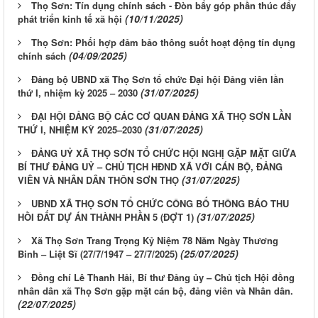
Thọ Sơn: Tín dụng chính sách - Đòn bẩy góp phần thúc đẩy
(10/11/2025)
phát triển kinh tế xã hội
Thọ Sơn: Phối hợp đảm bảo thông suốt hoạt động tín dụng
(04/09/2025)
chính sách
Đảng bộ UBND xã Thọ Sơn tổ chức Đại hội Đảng viên lần
(31/07/2025)
thứ I, nhiệm kỳ 2025 – 2030
ĐẠI HỘI ĐẢNG BỘ CÁC CƠ QUAN ĐẢNG XÃ THỌ SƠN LẦN
(31/07/2025)
THỨ I, NHIỆM KỲ 2025–2030
ĐẢNG UỶ XÃ THỌ SƠN TỔ CHỨC HỘI NGHỊ GẶP MẶT GIỮA
BÍ THƯ ĐẢNG UỶ – CHỦ TỊCH HĐND XÃ VỚI CÁN BỘ, ĐẢNG
(31/07/2025)
VIÊN VÀ NHÂN DÂN THÔN SƠN THỌ
UBND XÃ THỌ SƠN TỔ CHỨC CÔNG BỐ THÔNG BÁO THU
(31/07/2025)
HỒI ĐẤT DỰ ÁN THÀNH PHẦN 5 (ĐỢT 1)
Xã Thọ Sơn Trang Trọng Kỷ Niệm 78 Năm Ngày Thương
(25/07/2025)
Binh – Liệt Sĩ (27/7/1947 – 27/7/2025)
Đồng chí Lê Thanh Hải, Bí thư Đảng ủy – Chủ tịch Hội đồng
nhân dân xã Thọ Sơn gặp mặt cán bộ, đảng viên và Nhân dân.
(22/07/2025)