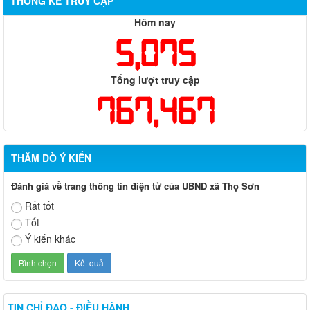
THỐNG KÊ TRUY CẬP
Hôm nay
5,075
Tổng lượt truy cập
767,467
THĂM DÒ Ý KIẾN
Đánh giá về trang thông tin điện tử của UBND xã Thọ Sơn
Rất tốt
Tốt
Ý kiến khác
TIN CHỈ ĐẠO - ĐIỀU HÀNH