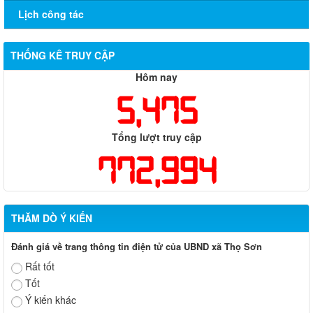
Lịch công tác
THỐNG KÊ TRUY CẬP
Hôm nay
5,475
Tổng lượt truy cập
772,994
THĂM DÒ Ý KIẾN
Đánh giá về trang thông tin điện tử của UBND xã Thọ Sơn
Rất tốt
Tốt
Ý kiến khác